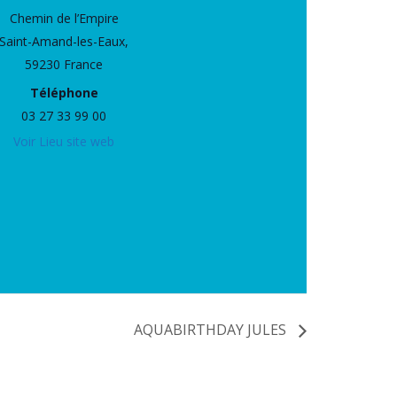
Chemin de l’Empire
Saint-Amand-les-Eaux
,
59230
France
Téléphone
03 27 33 99 00
Voir Lieu site web
AQUABIRTHDAY JULES