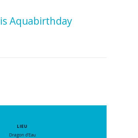
dis Aquabirthday
LIEU
Dragon d’Eau