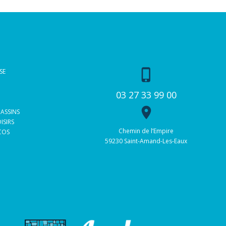
phone_iphone
SE
03 27 33 99 00
place
BASSINS
ISIRS
Chemin de l’Empire
 COS
59230 Saint-Amand-Les-Eaux