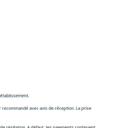
’établissement.
ier recommandé avec avis de réception. La prise
e résiliation. A défaut, les paiements continuent