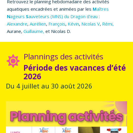
Retrouvez le planning hebdomadaire des activités
aquatiques encadrées et animées par les
M
aîtres
N
ageurs
S
auveteurs (MNS) du Dragon d’eau
:
Alexandre
,
Aurélien
,
François
,
Kévin
,
Nicolas V
,
Rémi,
Aurane,
Guillaume,
et Nicolas D.
Plannings des activités
Période des vacances d’été
2026
Du 4 juillet au 30 août 2026