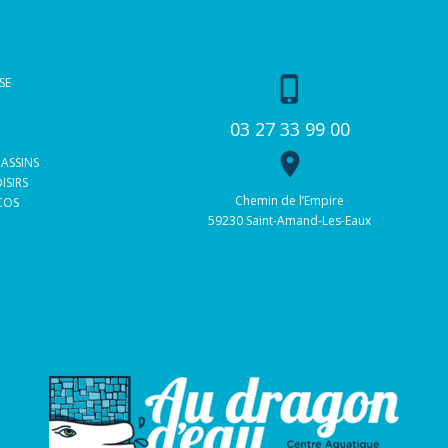
phone_iphone
SE
03 27 33 99 00
place
BASSINS
ISIRS
Chemin de l’Empire
 COS
59230 Saint-Amand-Les-Eaux