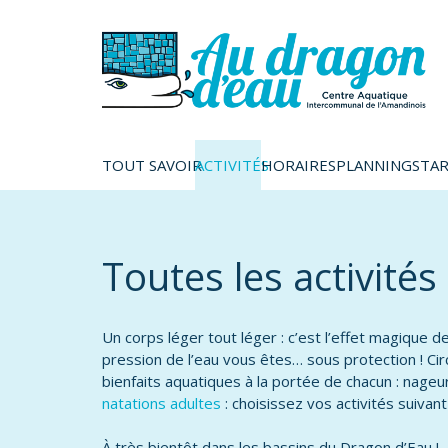
TOUT SAVOIR
ACTIVITÉS
HORAIRES
PLANNINGS
TAR
Toutes les activité
Un corps léger tout léger : c’est l’effet magique
pression de l’eau vous êtes… sous protection ! Ci
bienfaits aquatiques à la portée de chacun : nage
natations adultes
: choisissez vos activités suivan
À très bientôt dans les bassins du Dragon d’Eau !