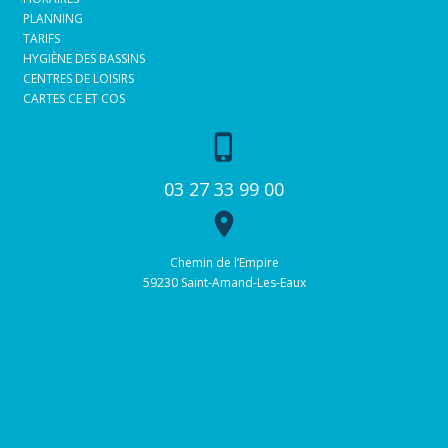
PLANNING
TARIFS
HYGIÈNE DES BASSINS
CENTRES DE LOISIRS
CARTES CE ET COS
phone_iphone
03 27 33 99 00
place
Chemin de l’Empire
59230 Saint-Amand-Les-Eaux