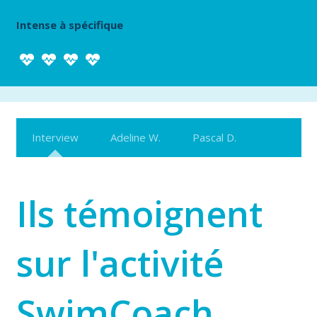
Intense à spécifique
Interview
Adeline W.
Pascal D.
Ils témoignent
sur l'activité
SwimCoach…