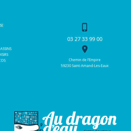
phone_iphone
SE
03 27 33 99 00
place
BASSINS
ISIRS
Chemin de l’Empire
 COS
59230 Saint-Amand-Les-Eaux