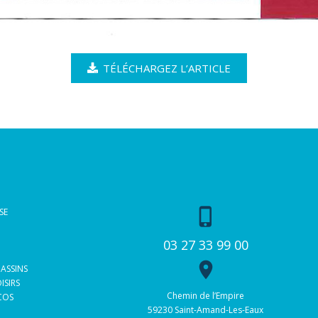
TÉLÉCHARGEZ L’ARTICLE
phone_iphone
SE
03 27 33 99 00
place
BASSINS
ISIRS
Chemin de l’Empire
 COS
59230 Saint-Amand-Les-Eaux