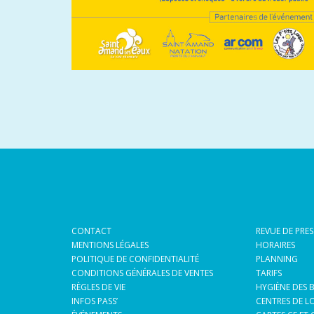
CONTACT
REVUE DE PRES
MENTIONS LÉGALES
HORAIRES
POLITIQUE DE CONFIDENTIALITÉ
PLANNING
CONDITIONS GÉNÉRALES DE VENTES
TARIFS
RÈGLES DE VIE
HYGIÈNE DES 
INFOS PASS’
CENTRES DE LO