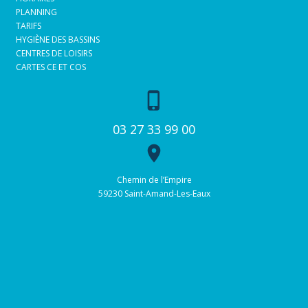
PLANNING
TARIFS
HYGIÈNE DES BASSINS
CENTRES DE LOISIRS
CARTES CE ET COS
phone_iphone
03 27 33 99 00
place
Chemin de l’Empire
59230 Saint-Amand-Les-Eaux