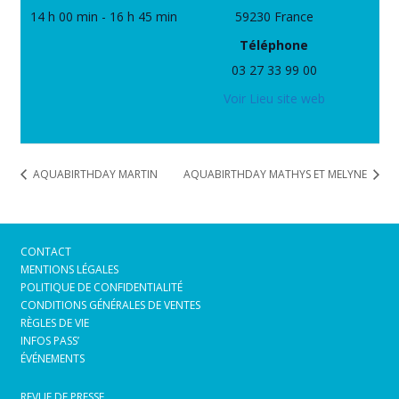
14 h 00 min - 16 h 45 min
59230
France
Téléphone
03 27 33 99 00
Voir Lieu site web
AQUABIRTHDAY MARTIN
AQUABIRTHDAY MATHYS ET MELYNE
CONTACT
MENTIONS LÉGALES
POLITIQUE DE CONFIDENTIALITÉ
CONDITIONS GÉNÉRALES DE VENTES
RÈGLES DE VIE
INFOS PASS’
ÉVÉNEMENTS
REVUE DE PRESSE