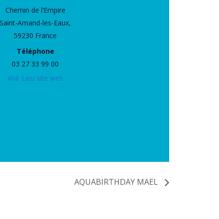
Chemin de l’Empire
Saint-Amand-les-Eaux
,
59230
France
Téléphone
03 27 33 99 00
Voir Lieu site web
AQUABIRTHDAY MAEL