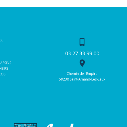
phone_iphone
SE
03 27 33 99 00
place
BASSINS
ISIRS
Chemin de l’Empire
 COS
59230 Saint-Amand-Les-Eaux