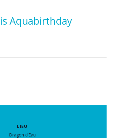
dis Aquabirthday
LIEU
Dragon d’Eau