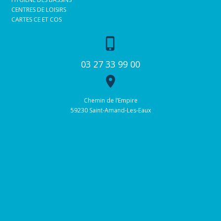
CENTRES DE LOISIRS
CARTES CE ET COS
phone_iphone
03 27 33 99 00
place
Chemin de l’Empire
59230 Saint-Amand-Les-Eaux