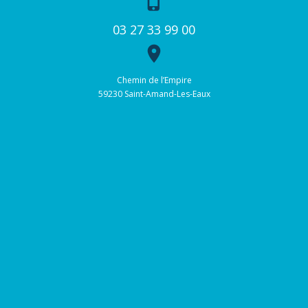
phone_iphone
03 27 33 99 00
place
Chemin de l’Empire
59230 Saint-Amand-Les-Eaux